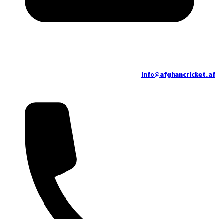
info@afghancricket.af