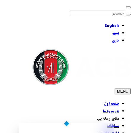
English
پښتو
دری
MENU
صفحه اول
در مورد ما
منابع رسانه يی
مسابقات