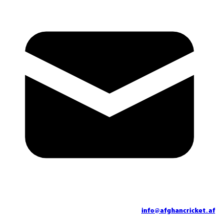
info@afghancricket.af