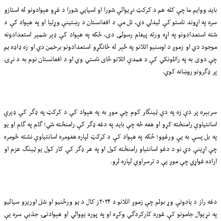
باید ووایم ما چې کله هم د کرکټ نړیوالې شورا او اسیایي شورا د غړو هېوادونو له استازو
سره په اړوند ناستو کې لیدلي دي، تل مې د افغانستان د رښتینې وړتیا او په هېواد کې د
شته استعدادونو په اړه ورته پيغام رسولی دی، ځکه په هېواد کې ډېر شمېر استعدادونه
موجود دي او زموږ د اوسنیو اتلانو په څېر له ځانګړو استعدادونو برخمن دي او زه ډاډه یم
چې دوی به په راتلونکي کې د همدې اتلانو ځای ناستي وي او د افغانستان نوم به د نړۍ
پر ډګرونو روښانه کوي.
سربېره پر دې زه په دې ټینګار کوم چې موږ به په هېواد کې د کرکټ په ډګر کې ډېرې
اسانتیاوې رامنځته کړو او هغه څه چې باید په دغه ډګر کې رامنځته شي؛ ګام په ګام او یو
په بل پسې به یې ورغوو؛ ځکه په هېواد کې د کرکټ لپاره هغومره اسانتیاوې نشته څومره
چې اړینې دي نو د دغو اسانتیاو رامنځته کول او په هر ډګر کې کار کول یو ټینګ عزم او
اراده غواړي چې موږ یې د ترسراوي لپاره لرو.
دغه راز د یادونې وړ بولم چې زموږ اتلانو د ۲۰۲۴ز کال د یو ورځنیو او شل اوریزو سیالیو
په نړیوال جامونو کې غوره کارکردګي وکړه او په پوره یووالي او هېوادنۍ جذبې سره یې