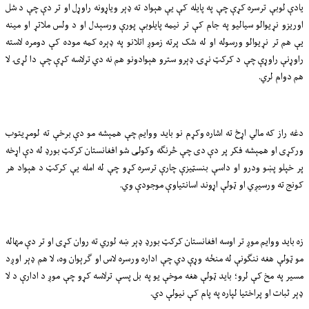
یادې لوبې ترسره کړې چې په پایله کې یې هېواد ته ډېر ویاړونه راوړل او تر دې چې د شل
اوریزو نړیوالو سیالیو په جام کې تر نیمه پایلوبې پورې ورسېدل او د ولس ملاتړ او مینه
یې هم تر نړیوالو ورسوله او له شک پرته زموږ اتلانو په ډېره کمه موده کې دومره لاسته
راوړنې راوړې چې د کرکټ نړۍ ډېرو سترو هېوادونو هم نه دي ترلاسه کړې چې دا لړۍ لا
هم دوام لري.
دغه راز که مالي اړخ ته اشاره وکړم نو باید ووایم چې همېشه مو دې برخې ته لومړیتوب
ورکړی او همېشه فکر پر دې دی چې څرنګه وکولی شو افغانستان کرکټ بورډ له دې اړخه
پر خپلو پښو ودرو او داسې بنسټیزې چارې ترسره کړو چې له امله یې کرکټ د هېواد هر
کونج ته ورسیږي او ټولې اړوند اسانتیاوې موجودې وي.
زه باید ووایم موږ تر اوسه افغانستان کرکټ بورډ ډېر ښه لوري ته روان کړی او تر دې مهاله
مو ټولې هغه ننګونې له منځه وړې دي چې اداره ورسره لاس او ګرېوان وه، لا هم ډېر اوږد
مسیر په مخ کې لرو؛ باید ټولې هغه موخې یو په بل پسې ترلاسه کړو چې موږ د ادارې د لا
ډېر ثبات او پراختیا لپاره په پام کې نیولې دي.