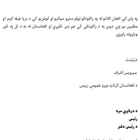
په پای کې افغان اتلانو ته په راتلونکو ټولو سترو سیالیو او لوبلړیو کې د بريا هیله کوم او
مطمین یم چې دوی به د راتلونکي کې هم ډېر ځلیږي او افغانستان ته به د تل په څېر
ویاړونه راوړي.
درنښت
میرویس اشرف
د افغانستان کرکټ بورډ عمومي رییس
د درناوي سره
رئیس
د رئیس دفتر