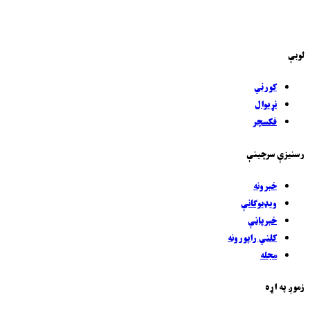
لوبې
کورني
نړيوال
فکسچر
رسنيزې سرچينې
خبرونه
ويډیوګانې
خبرپاڼې
کلني راپورونه
مجله
زموږ په اړه