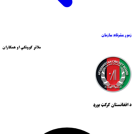
زموږ مشرتابه
سازمان
ملاتړ کوونکي او همکاران
د افغانستان کرکټ بورډ