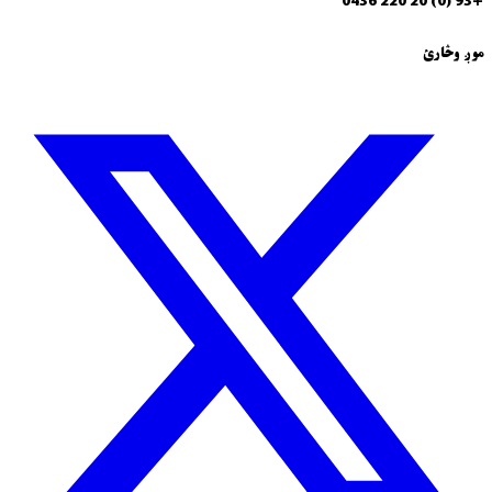
+93 (0) 20 220 0436
موږ وڅارئ