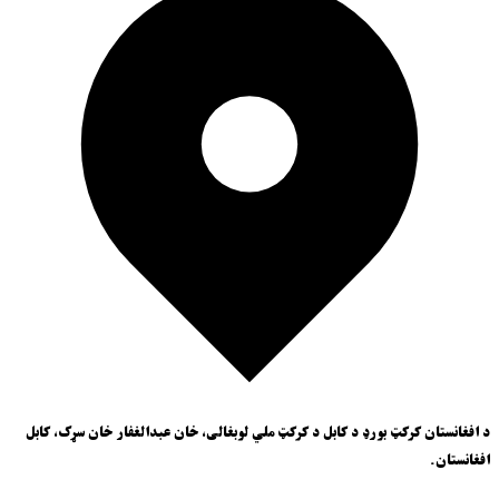
د افغانستان کرکټ بورډ د کابل د کرکټ ملي لوبغالی، خان عبدالغفار خان سړک، کابل
افغانستان.