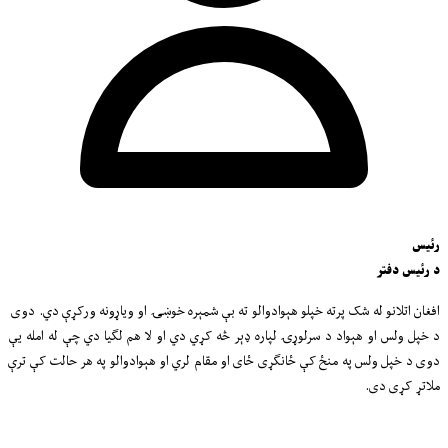
رئیس
د رئیس دفتر
افغان اتلانو له شک پرته خپلو هېوادوالو ته بې شمېره خوښۍ او ویاړونه ورکړې دي. دوی
د خپل ولس او هېواد د سرلوړۍ لپاره ډېر څه کړي دي او لا هم لګیا دي چې له امله یې
دوی د خپل ولس په منځ کې ځانګړی ځای او مقام لري او هېوادوالو په هر حالت کې ترې
ملاتړ کړی دی.