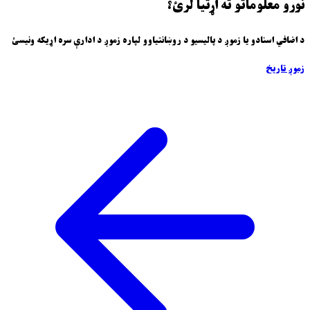
نورو معلوماتو ته اړتیا لرئ؟
د اضافي اسنادو یا زموږ د پالیسیو د روښانتیاوو لپاره زموږ د ادارې سره اړیکه ونیسئ
زموږ تاریخ