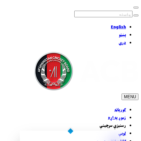
English
پښتو
دری
MENU
کورپاڼه
زموږ په اړه
رسنيزې سرچينې
لوبې