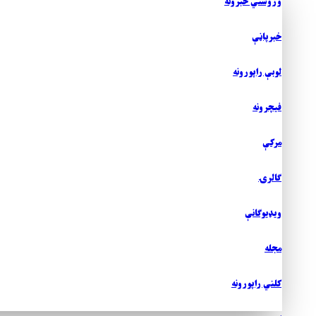
وروستي خبرونه
خبرپاڼې
لوبې راپورونه
فيچرونه
مرکې
ګالرۍ
ويډیوګانې
مجله
کلني راپورونه