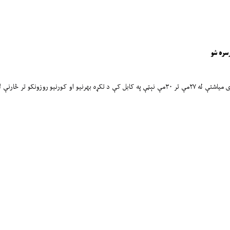
د افغانستان کرکټ بورډ اړوند د ظرفیت لوړونې څانګې له لوري د ۲۰۲۴م کال د جولای میاشتې له ۲۷مې تر ۳۰مې نې