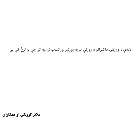
ټې په کابل کې د تکړه بهرنیو او کورنیو روزونکو تر څارنې لاندې د ورزشي ډاکټرانو د روزنې لپاره روزنیز ورکشاپ ترسره کړ چې په ترڅ کې یې
ملاتړ کوونکي او همکاران