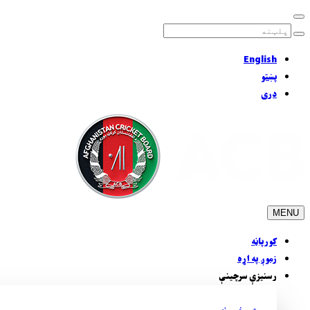
English
پښتو
دری
MENU
کورپاڼه
زموږ په اړه
رسنيزې سرچينې