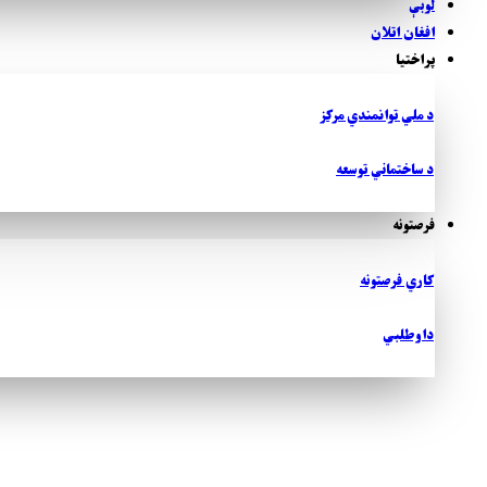
لوبې
افغان اتلان
پراختیا
د ملي توانمندي مرکز
د ساختماني توسعه
فرصتونه
کاري فرصتونه
داوطلبي