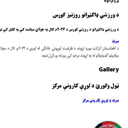
پروګرامونه
د ورزشي ډاکټرانو روزنیز کورس
د ورزشي ډاکټرانو د روزنې کورس د ۲۰۲۴م کال په جولای میاشت کې په کابل کې ترسره شو
بیرته
بېلابېلو ګډونوالو ته په اړوند برخو کې روزنه ورکړل شوه.
Gallery
ټول وګورئ د لوړې کارونې مرکز
بیرته د لوړې کارونې مرکز