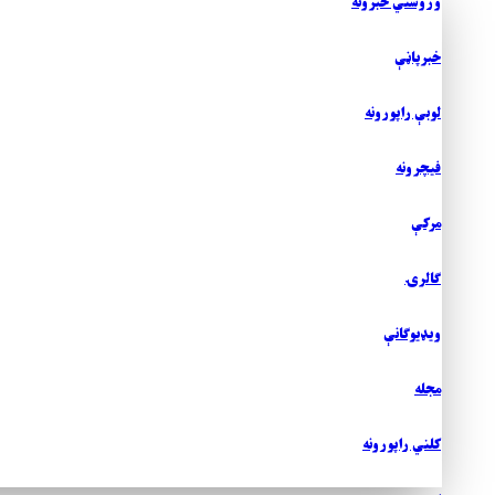
وروستي خبرونه
خبرپاڼې
لوبې راپورونه
فيچرونه
مرکې
ګالرۍ
ويډیوګانې
مجله
کلني راپورونه