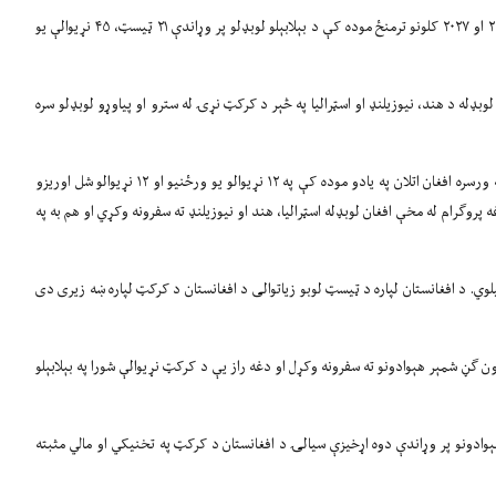
۲
او
۲۰۲۷
کلونو ترمنځ موده کې د بېلابېلو لوبډلو پر وړاندې
۲۱
ټیسټ،
۴۵
نړیوالې یو
وبډله د هند، نیوزیلنډ او اسټرالیا په څېر د کرکټ نړۍ له سترو او پیاوړو لوبډلو سره
ورسره افغان اتلان په یادو موده کې په
۱۲
نړیوالو یو ورځنیو او
۱۲
نړیوالو شل اوریزو
پروګرام له مخې افغان لوبډله اسټرالیا، هند او نیوزیلنډ ته سفرونه وکړي او هم به په
ي. د افغانستان لپاره د ټیسټ لوبو زیاتوالی د افغانستان د کرکټ لپاره ښه زیری دی
 ګڼ شمېر هېوادونو ته سفرونه وکړل او دغه راز یې د کرکټ نړیوالې شورا په بېلابېلو
ېوادونو پر وړاندې دوه اړخیزې سیالۍ د افغانستان د کرکټ په تخنیکي او مالي مثبته