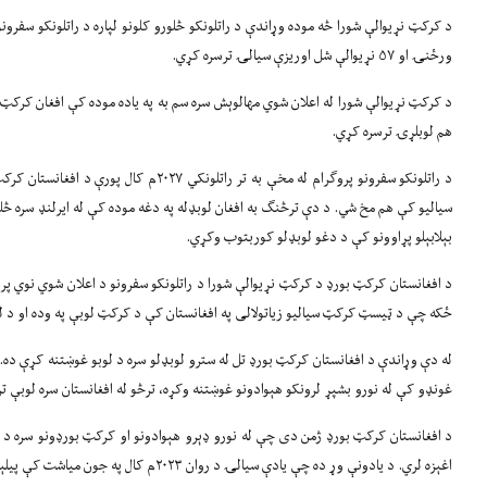
د کرکټ نړیوالې شورا څه موده وړاندې د راتلونکو څلورو کلونو لپاره د راتلونکو سفرونو پروګرام ( Program - FTP
ورځنۍ او
۵۷
نړیوالې شل اوریزې سیالۍ ترسره کړي.
د کرکټ نړیوالې شورا له اعلان شوي مهالوېش سره سم به په یاده موده کې افغان کرکټ ملي
هم لوبلړۍ ترسره کړي.
د راتلونکو سفرونو پروګرام له مخې به تر راتلونکي
۲۰۲۷م کال پورې
د افغانستان کرکټ 
سیالیو کې هم مخ شي. د دې ترڅنګ به افغان لوبډله په دغه موده کې له ایرلنډ سره څ
بېلابېلو پړاوونو کې د دغو لوبډلو کوربتوب وکړي.
د افغانستان کرکټ بورډ د کرکټ نړیوالې شورا د راتلونکو سفرونو د اعلان شوي نوي پر
ځکه چې د ټیسټ کرکټ سیالیو زیاتولالی په افغانستان کې د کرکټ لوبې په وده او د لوب
له دې وړاندې د افغانستان کرکټ بورډ تل له سترو لوبډلو سره د لوبو غوښتنه کړې ده. 
غونډو کې له نورو بشپړ لرونکو هېوادونو غوښتنه وکړه، ترڅو له افغانستان سره لوبې ت
د افغانستان کرکټ بورډ ژمن دی چې له نورو ډېرو هېوادونو او کرکټ بورډونو سره د لا
اغېزه لري. د یادونې وړ ده چې یادې سیالۍ د روان
۲۰۲۳م
کال په جون میاشت کې پیلې