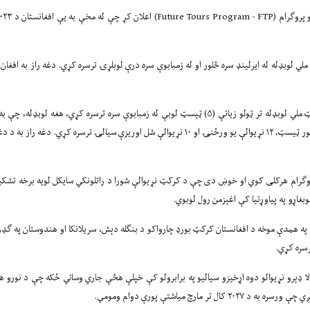
Future Tours)
اعلان کړ چې له مخې به یې افغانستان د
۰۲۳
 لوبډله له ایرلینډ سره څلور او له زمبابوې سره درې لوبلړۍ ترسره کړي. دغه راز به افغان ل
ملي لوبډله تر ټولو زیاتې (
۵)
ټیسټ لوبې له زمبابوې سره ترسره کړي، هغه لوبډله، چې به 
لور ټیسټ،
۱۲
نړیوالې یو ورځنۍ او
۱۰
نړیوالې شل اوریزې سیالۍ ترسره کړي. دغه راز به د دغه 
وګرام هرکلی کوي او خوښ دی چې د کرکټ نړیوالې شورا د راتلونکي سایکل لویه برخه تشکیلو
غاړو په پیاوړتیا کې اغېزمن رول لوبوي.
په همدې موخه د افغانستان کرکټ بورډ چارواکو د بنګله دېش، سریلانکا او هندوستان په ګډون
رسره کړي.
 ډېرو نړیوالو دوه اړخیزو سیالیو په برابرولو کې خپلې هڅې جاري وساتي ځکه چې د نورو ه
ږي چې ورسره به د
۲۰۲۷
کال تر مارچ میاشتې پورې دوام ومومي.