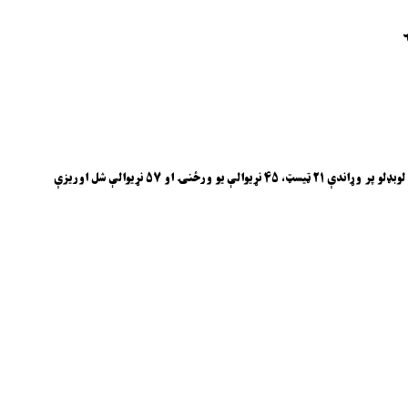
د کرکټ نړیوالې شورا څه موده وړاندې د څلورو کلونو لپاره د راتلونکو سفرونو پروګرام اعلان کړ چې له مخې به یې افغانستان د ۲۰۲۳ او ۲۰۲۷ کلونو ترمنځ موده کې د بېلابېلو لوبډلو پر وړاندې ۲۱ ټیسټ، ۴۵ نړیوالې یو ورځنۍ او ۵۷ نړیوالې شل اوریزې