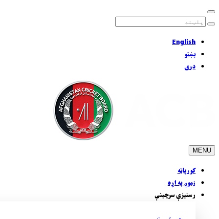
English
پښتو
دری
MENU
کورپاڼه
زموږ په اړه
رسنيزې سرچينې