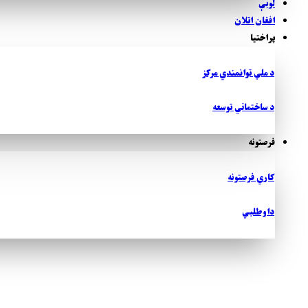
لوبې
افغان اتلان
پراختیا
د ملي توانمندي مرکز
د ساختماني توسعه
فرصتونه
کاري فرصتونه
داوطلبي